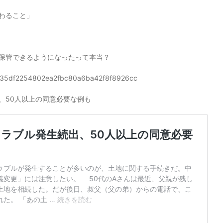
わること」
保管できるようになったって本当？
0e3f35df2254802ea2fbc80a6ba42f8f8926cc
、50人以上の同意必要な例も