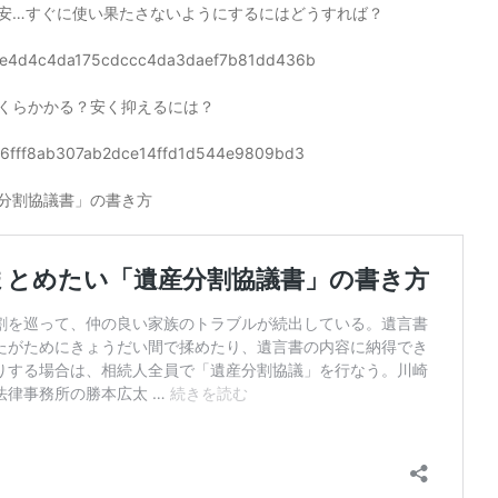
安…すぐに使い果たさないようにするにはどうすれば？
d777be4d4c4da175cdccc4da3daef7b81dd436b
くらかかる？安く抑えるには？
3b4d6fff8ab307ab2dce14ffd1d544e9809bd3
分割協議書」の書き方