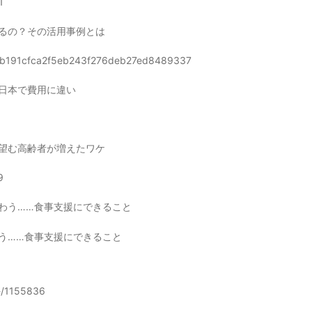
1
るの？その活用事例とは
9fb0b191cfca2f5eb243f276deb27ed8489337
日本で費用に違い
望む高齢者が増えたワケ
9
わう……食事支援にできること
う……食事支援にできること
/-/1155836