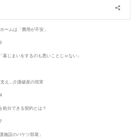
人ホームは「費用が不安」
9
「墓じまいをするのも悪いことじゃない」
を支え…介護破産の現実
94
を処分できる契約とは？
7
介護施設のバケツ部屋」