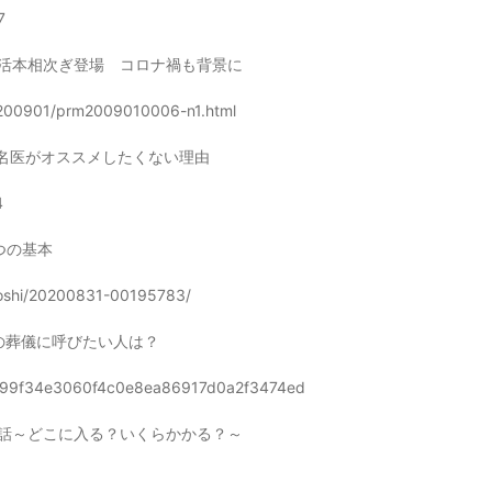
7
活本相次ぎ登場 コロナ禍も背景に
/200901/prm2009010006-n1.html
名医がオススメしたくない理由
4
つの基本
atoshi/20200831-00195783/
の葬儀に呼びたい人は？
3a1999f34e3060f4c0e8ea86917d0a2f3474ed
話～どこに入る？いくらかかる？～