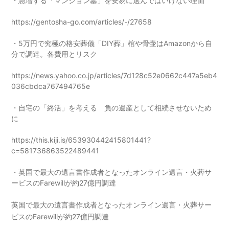
・急増する「マンション墓」を安易に選んではいけない理由
https://gentosha-go.com/articles/-/27658
・5万円で究極の格安葬儀「DIY葬」棺や骨壷はAmazonから自
分で調達。各費用とリスク
https://news.yahoo.co.jp/articles/7d128c52e0662c447a5eb4
036cbdca767494765e
・自宅の「終活」を考える 負の遺産として相続させないため
に
https://this.kiji.is/653930442415801441?
c=581736863522489441
・英国で最大の遺言書作成者となったオンライン遺言・火葬サ
ービスのFarewillが約27億円調達
英国で最大の遺言書作成者となったオンライン遺言・火葬サー
ビスのFarewillが約27億円調達