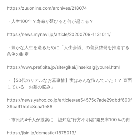
https://zuuonline.com/archives/218074
・人生100年？寿命が延びると何が起こる？
https://news.mynavi.jp/article/20200709-1131011/
・豊かな人生を送るために「人生会議」の普及啓発を推進する
条例の制定
https://www.pref.oita.jp/site/gikai/jinseikaigijyourei.html
・【50代のリアルなお墓事情】実はみんな悩んでいた！？ 直面
している「お墓の悩み」
https://news.yahoo.co.jp/articles/ae54575c7ade29dbdf690f
39ca915bfc8caa1e88
・市民約4千人が捜索に 認知症“行方不明者”発見率100％の街
https://jisin.jp/domestic/1875013/