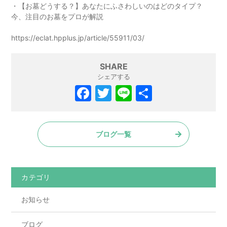
・【お墓どうする？】あなたにふさわしいのはどのタイプ？
今、注目のお墓をプロが解説
https://eclat.hpplus.jp/article/55911/03/
SHARE
シェアする
F
T
Li
共
a
w
n
有
c
itt
e
ブログ一覧
e
er
b
o
カテゴリ
o
お知らせ
k
ブログ