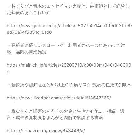
・おくりびと青木のエッセイマンガ配信、納棺師として経験し
た葬儀のあれこれ紹介
https://news.yahoo.co.jp/articles/c5377f4c14eb199d031a99
ed79a74f5851c18fd8
・高齢者に優しいスローレジ 利用者のペースにあわせて対
応 福岡の商業施設
https://mainichi.jp/articles/20200710/k00/00m/040/040000
c
・糖尿病や認知症など50以上の疾病リスク 数滴の血液で判明へ
https://news.livedoor.com/article/detail/18547766/
・親なきあと障害のある子のお金と生活が心配…。相続・遺
言・成年後見制度をまんがと図解で解説する書籍
https://ddnavi.com/review/643446/a/