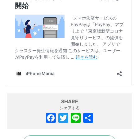
SHARE
シェアする
F
T
Li
共
a
w
n
有
c
itt
e