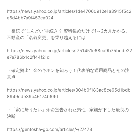
https://news.yahoo.co.jp/articles/1de47060912e1a3915f5c2
e6d4bb7a9f452ca024
・相続で”しんどい”手続き？ 資料集めだけで1～2カ月かかる、
不動産の「名義変更」を乗り越えるには
https://news.yahoo.co.jp/articles/f751451e68ca9b75bcde22
e7e786b1c2ff44f21d
・確定拠出年金のキホンを知ろう！代表的な運用商品とその注
意点
https://news.yahoo.co.jp/articles/304b0f183ac8ce65d1bdb
8949cde39c46174b690
・「家に帰りたい」余命宣告された男性…家族が下した最良の
決断
https://gentosha-go.com/articles/-/27478