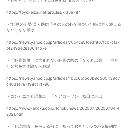
・共働きで｢子育てと介護｣をする48歳男性の悟り
https://toyokeizai.net/articles/-/359784
・“傾聴の姿勢”貫く医師「その人の心が傷ついた時に寄り添える
かどうかが重要」
https://news.yahoo.co.jp/articles/76c4ce8fce3f867fc07cfa7
bf2496e281364457e
・「納骨費用」に含まれない納骨の際の「かくれ出費」 内容
と金額を実体験から解説
https://news.yahoo.co.jp/articles/1b2c6bf5c3b9d500439d7
c4031e787f98c17f796
・コンビニで介護相談 「ケアローソン」秋田に進出
https://www.kahoku.co.jp/tohokunews/202007/20200704_4
2021.html
・「介護離職」を考える前に、知っておきたい6つの支援制度